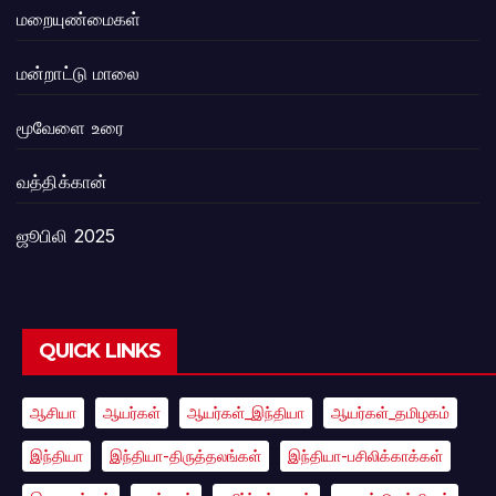
மறையுண்மைகள்
மன்றாட்டு மாலை
மூவேளை உரை
வத்திக்கான்
ஜூபிலி 2025
QUICK LINKS
ஆசியா
ஆயர்கள்
ஆயர்கள்_இந்தியா
ஆயர்கள்_தமிழகம்
இந்தியா
இந்தியா-திருத்தலங்கள்
இந்தியா-பசிலிக்காக்கள்