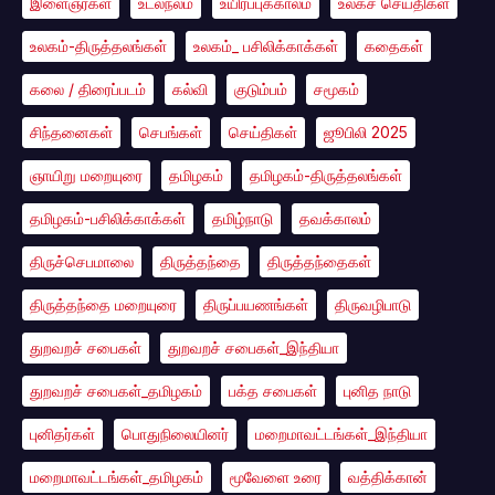
இளைஞர்கள்
உடல்நலம்
உயிர்ப்புக்காலம்
உலகச் செய்திகள்
உலகம்-திருத்தலங்கள்
உலகம்_ பசிலிக்காக்கள்
கதைகள்
கலை / திரைப்படம்
கல்வி
குடும்பம்
சமூகம்
சிந்தனைகள்
செபங்கள்
செய்திகள்
ஜூபிலி 2025
ஞாயிறு மறையுரை
தமிழகம்
தமிழகம்-திருத்தலங்கள்
தமிழகம்-பசிலிக்காக்கள்
தமிழ்நாடு
தவக்காலம்
திருச்செபமாலை
திருத்தந்தை
திருத்தந்தைகள்
திருத்தந்தை மறையுரை
திருப்பயணங்கள்
திருவழிபாடு
துறவறச் சபைகள்
துறவறச் சபைகள்_இந்தியா
துறவறச் சபைகள்_தமிழகம்
பக்த சபைகள்
புனித நாடு
புனிதர்கள்
பொதுநிலையினர்
மறைமாவட்டங்கள்_இந்தியா
மறைமாவட்டங்கள்_தமிழகம்
மூவேளை உரை
வத்திக்கான்