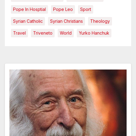
Pope In Hosptial
Pope Leo
Sport
Syrian Catholic
Syrian Christians
Theology
Travel
Triveneto
World
Yurko Hanchuk