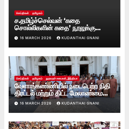
செய்திகள்
தமிழகம்
ச.தமிழ்ச்செல்வன் ‘கதை
சொல்லிகளின் கதை’ நூலுக்கு
சாகித்ய அகாடமி விருது!
16 MARCH 2026
KUDANTHAI GNANI
செய்திகள்
தமிழகம்
துறவறச் சபைகள்_இந்தியா
வேளாங்கண்ணியில் நடைபெற்ற நிதி
திரட்டல் மற்றும் திட்ட மேலாண்மை
குறித்த தேசியப் பயிலரங்கம்
16 MARCH 2026
KUDANTHAI GNANI