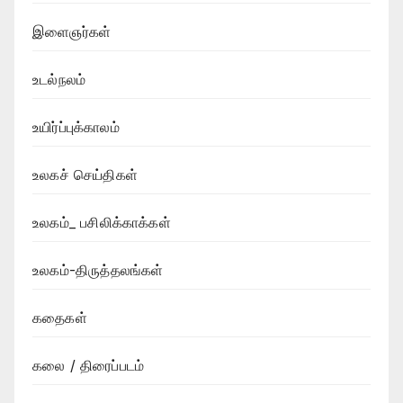
இளைஞர்கள்
உடல்நலம்
உயிர்ப்புக்காலம்
உலகச் செய்திகள்
உலகம்_ பசிலிக்காக்கள்
உலகம்-திருத்தலங்கள்
கதைகள்
கலை / திரைப்படம்