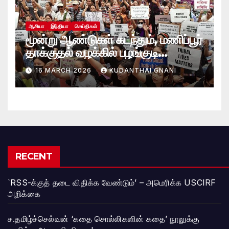
ஆசியா
இந்தியா
செய்திகள்
மூன்று ஆண்டுகள் கடந்தும், மணிப்பூர்
தாக்குதல் வழக்கில் பழங்குடி
பெண்களுக்கு எட்டாக்கனியாக உள்ள
16 MARCH 2026
KUDANTHAI GNANI
நீதி
RECENT
`RSS-க்குத் தடை விதிக்க வேண்டும்’ – அமெரிக்க USCIRF
அறிக்கை
ச.தமிழ்ச்செல்வன் ‘கதை சொல்லிகளின் கதை’ நூலுக்கு