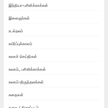
இந்தியா-பசிலிக்காக்கள்
இளைஞர்கள்
உடல்நலம்
உயிர்ப்புக்காலம்
உலகச் செய்திகள்
உலகம்_ பசிலிக்காக்கள்
உலகம்-திருத்தலங்கள்
கதைகள்
கலை / திரைப்படம்