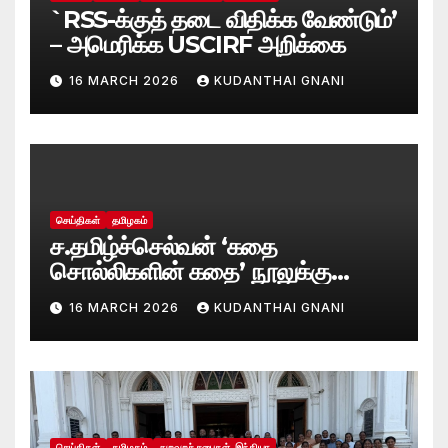
`RSS-க்குத் தடை விதிக்க வேண்டும்’
– அமெரிக்க USCIRF அறிக்கை
16 MARCH 2026
KUDANTHAI GNANI
செய்திகள்
தமிழகம்
ச.தமிழ்ச்செல்வன் ‘கதை
சொல்லிகளின் கதை’ நூலுக்கு
சாகித்ய அகாடமி விருது!
16 MARCH 2026
KUDANTHAI GNANI
செய்திகள்
தமிழகம்
துறவறச் சபைகள்_இந்தியா