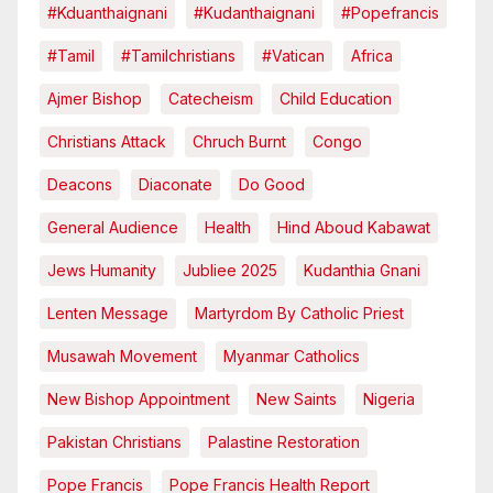
#kduanthaignani
#kudanthaignani
#popefrancis
#tamil
#tamilchristians
#vatican
Africa
Ajmer Bishop
Catecheism
Child Education
Christians Attack
Chruch Burnt
Congo
Deacons
Diaconate
Do Good
General Audience
Health
Hind Aboud Kabawat
Jews Humanity
Jubliee 2025
Kudanthia Gnani
Lenten Message
Martyrdom By Catholic Priest
Musawah Movement
Myanmar Catholics
New Bishop Appointment
New Saints
Nigeria
Pakistan Christians
Palastine Restoration
Pope Francis
Pope Francis Health Report