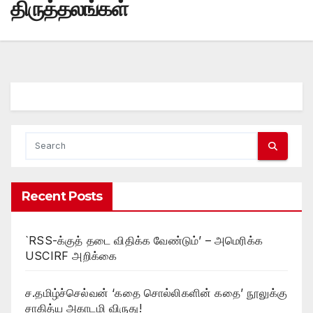
திருத்தலங்கள்
Recent Posts
`RSS-க்குத் தடை விதிக்க வேண்டும்’ – அமெரிக்க
USCIRF அறிக்கை
ச.தமிழ்ச்செல்வன் ‘கதை சொல்லிகளின் கதை’ நூலுக்கு
சாகித்ய அகாடமி விருது!