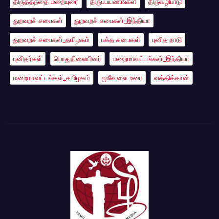
திருத்தந்தை மறையுரை
திருப்பயணங்கள்
திருவழிபாடு
துறவறச் சபைகள்
துறவறச் சபைகள்_இந்தியா
துறவறச் சபைகள்_தமிழகம்
பக்த சபைகள்
புனித நாடு
புனிதர்கள்
பொதுநிலையினர்
மறைமாவட்டங்கள்_இந்தியா
மறைமாவட்டங்கள்_தமிழகம்
மூவேளை உரை
வத்திக்கான்