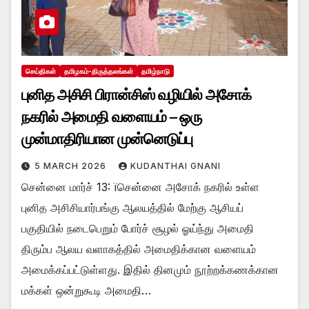
செய்திகள்
தமிழகம்-திருத்தலங்கள்
தமிழ்நாடு
புனித அசிசி பிரான்சிஸ் வழியில் அசோக்
நகரில் அமைதி வளையம் – ஒரு
முன்மாதிரியான முன்னெடுப்பு
5 MARCH 2026
KUDANTHAI GNANI
சென்னை மார்ச் 13: ïசென்னை அசோக் நகரில் உள்ள
புனித அசிசியார்பங்கு ஆலயத்தில் மேற்கு ஆசியப்
பகுதியில் நடைபெறும் போர்ச் சூழல் ஓய்ந்து அமைதி
திரும்ப ஆலய வளாகத்தில் அமைதிக்கான வளையம்
அமைக்கப்பட்டுள்ளது. இதில் தினமும் நூற்றக்கணக்கான
மக்கள் ஒன்றுகூடி அமைதி…