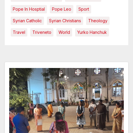
Pope In Hosptial
Pope Leo
Sport
Syrian Catholic
Syrian Christians
Theology
Travel
Triveneto
World
Yurko Hanchuk