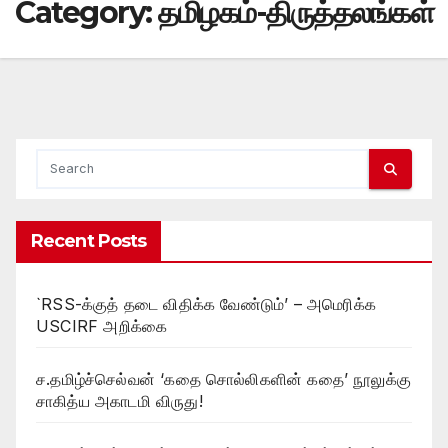
Category:
தமிழகம்-திருத்தலங்கள்
Recent Posts
`RSS-க்குத் தடை விதிக்க வேண்டும்’ – அமெரிக்க
USCIRF அறிக்கை
ச.தமிழ்ச்செல்வன் ‘கதை சொல்லிகளின் கதை’ நூலுக்கு
சாகித்ய அகாடமி விருது!