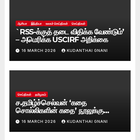
ஆசியா
இந்தியா
உலகச் செய்திகள்
செய்திகள்
`RSS-க்குத் தடை விதிக்க வேண்டும்’
– அமெரிக்க USCIRF அறிக்கை
16 MARCH 2026
KUDANTHAI GNANI
செய்திகள்
தமிழகம்
ச.தமிழ்ச்செல்வன் ‘கதை
சொல்லிகளின் கதை’ நூலுக்கு
சாகித்ய அகாடமி விருது!
16 MARCH 2026
KUDANTHAI GNANI