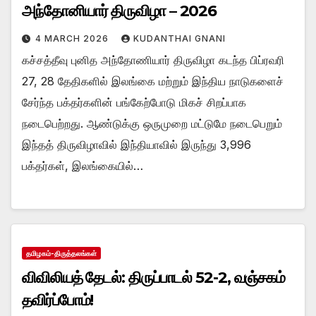
அந்தோனியார் திருவிழா – 2026
4 MARCH 2026
KUDANTHAI GNANI
கச்சத்தீவு புனித அந்தோணியார் திருவிழா கடந்த பிப்ரவரி
27, 28 தேதிகளில் இலங்கை மற்றும் இந்திய நாடுகளைச்
சேர்ந்த பக்தர்களின் பங்கேற்போடு மிகச் சிறப்பாக
நடைபெற்றது. ஆண்டுக்கு ஒருமுறை மட்டுமே நடைபெறும்
இந்தத் திருவிழாவில் இந்தியாவில் இருந்து 3,996
பக்தர்கள், இலங்கையில்…
தமிழகம்-திருத்தலங்கள்
விவிலியத் தேடல்: திருப்பாடல் 52-2, வஞ்சகம்
தவிர்ப்போம்!