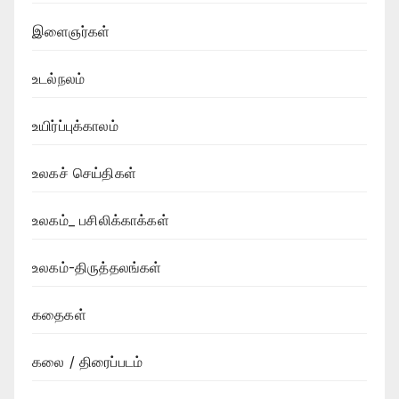
இளைஞர்கள்
உடல்நலம்
உயிர்ப்புக்காலம்
உலகச் செய்திகள்
உலகம்_ பசிலிக்காக்கள்
உலகம்-திருத்தலங்கள்
கதைகள்
கலை / திரைப்படம்