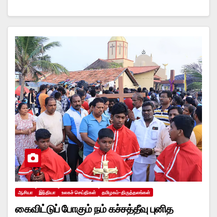
ஆசியா
இந்தியா
உலகச் செய்திகள்
தமிழகம்-திருத்தலங்கள்
கைவிட்டுப் போகும் நம் கச்சத்தீவு புனித