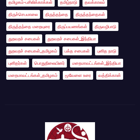
தமிழகம்-பசிலிக்காக்கள்
தமிழ்நாடு
தவக்காலம்
திருச்செபமாலை
திருத்தந்தை
திருத்தந்தைகள்
திருத்தந்தை மறையுரை
திருப்பயணங்கள்
திருவழிபாடு
துறவறச் சபைகள்
துறவறச் சபைகள்_இந்தியா
துறவறச் சபைகள்_தமிழகம்
பக்த சபைகள்
புனித நாடு
புனிதர்கள்
பொதுநிலையினர்
மறைமாவட்டங்கள்_இந்தியா
மறைமாவட்டங்கள்_தமிழகம்
மூவேளை உரை
வத்திக்கான்