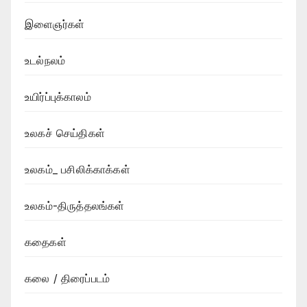
இளைஞர்கள்
உடல்நலம்
உயிர்ப்புக்காலம்
உலகச் செய்திகள்
உலகம்_ பசிலிக்காக்கள்
உலகம்-திருத்தலங்கள்
கதைகள்
கலை / திரைப்படம்