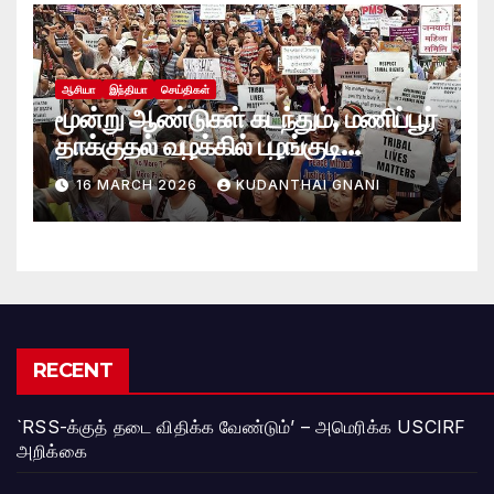
ஆசியா
இந்தியா
செய்திகள்
மூன்று ஆண்டுகள் கடந்தும், மணிப்பூர்
தாக்குதல் வழக்கில் பழங்குடி
பெண்களுக்கு எட்டாக்கனியாக உள்ள
16 MARCH 2026
KUDANTHAI GNANI
நீதி
RECENT
`RSS-க்குத் தடை விதிக்க வேண்டும்’ – அமெரிக்க USCIRF
அறிக்கை