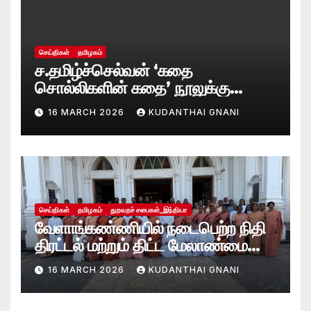
செய்திகள்
தமிழகம்
ச.தமிழ்ச்செல்வன் ‘கதை
சொல்லிகளின் கதை’ நூலுக்கு
சாகித்ய அகாடமி விருது!
16 MARCH 2026
KUDANTHAI GNANI
செய்திகள்
தமிழகம்
துறவறச் சபைகள்_இந்தியா
வேளாங்கண்ணியில் நடைபெற்ற நிதி
திரட்டல் மற்றும் திட்ட மேலாண்மை
குறித்த தேசியப் பயிலரங்கம்
16 MARCH 2026
KUDANTHAI GNANI