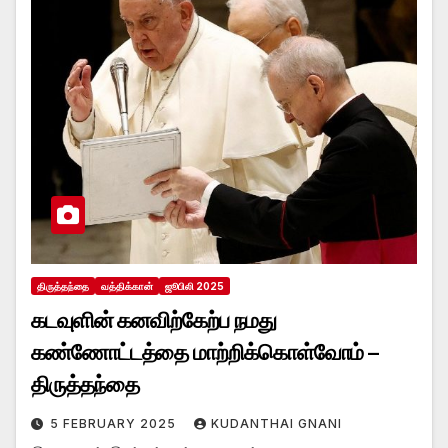
திருத்தந்தை
வத்திக்கான்
ஜூபிலி 2025
கடவுளின் கனவிற்கேற்ப நமது
கண்ணோட்டத்தை மாற்றிக்கொள்வோம் –
திருத்தந்தை
5 FEBRUARY 2025
KUDANTHAI GNANI