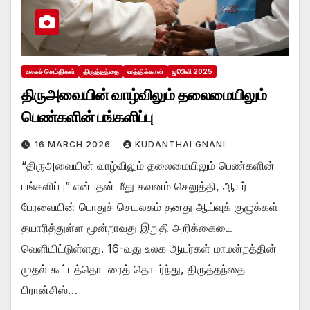
உலகச் செய்திகள்
திருத்தந்தை
வத்திக்கான்
ஜூபிலி 2025
திருஅவையின் வாழ்விலும் தலைமையிலும்
பெண்களின் பங்களிப்பு
16 MARCH 2026
KUDANTHAI GNANI
“திருஅவையின் வாழ்விலும் தலைமையிலும் பெண்களின்
பங்களிப்பு” என்பதன் மீது கவனம் செலுத்தி, ஆயர்
பேரவையின் பொதுச் செயலகம் தனது ஆய்வுக் குழுக்கள்
தயாரித்துள்ள மூன்றாவது இறுதி அறிக்கையை
வெளியிட்டுள்ளது. 16-வது உலக ஆயர்கள் மாமன்றத்தின்
முதல் கூட்டத்தொடரைத் தொடர்ந்து, திருத்தந்தை
பிரான்சிஸ்…