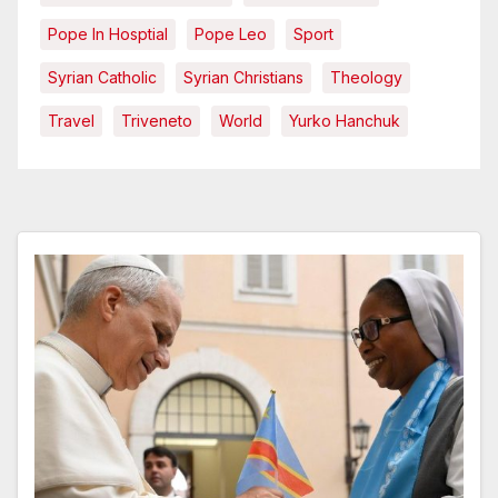
Pope In Hosptial
Pope Leo
Sport
Syrian Catholic
Syrian Christians
Theology
Travel
Triveneto
World
Yurko Hanchuk